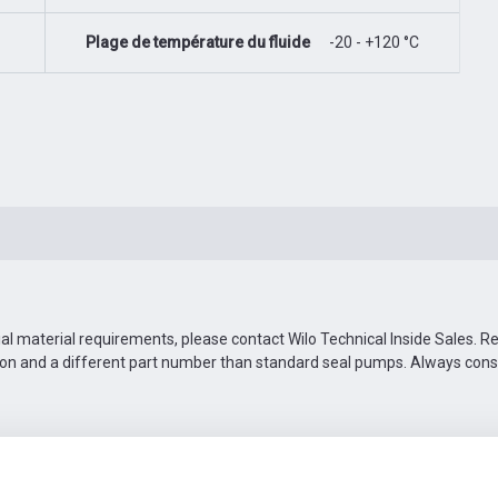
Plage de température du fluide
-20 - +120 °C
ial material requirements, please contact Wilo Technical Inside Sales. 
ion and a different part number than standard seal pumps. Always con