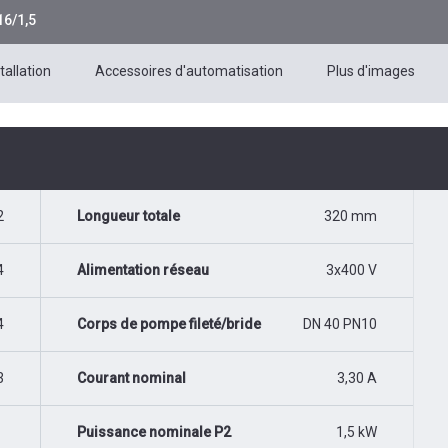
16/1,5
tallation
Accessoires d'automatisation
Plus d'images
2
Longueur totale
320 mm
4
Alimentation réseau
3x400 V
4
Corps de pompe fileté/bride
DN 40 PN10
3
Courant nominal
3,30 A
Puissance nominale P2
1,5 kW