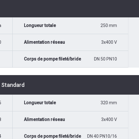
a
Longueur totale
250 mm
0
Alimentation réseau
3x400 V
Corps de pompe fileté/bride
DN 50 PN10
é Standard
5
Longueur totale
320 mm
8
Alimentation réseau
3x400 V
4
Corps de pompe fileté/bride
DN 40 PN10/16