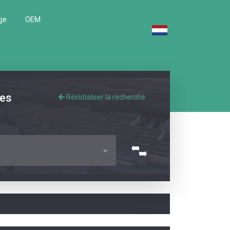
ge
OEM
les
Réinitialiser la recherche