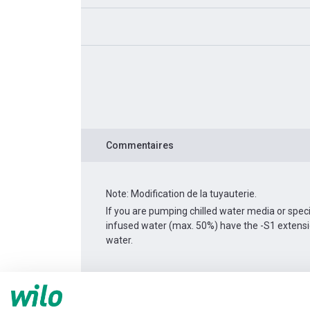
Commentaires
Note: Modification de la tuyauterie.
If you are pumping chilled water media or spec
infused water (max. 50%) have the -S1 extens
water.
Informations produit
DPL 40/120-1,5/2