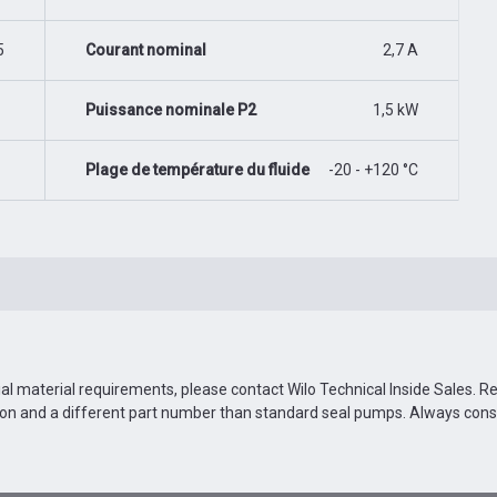
5
Courant nominal
2,7 A
Puissance nominale P2
1,5 kW
Plage de température du fluide
-20 - +120 °C
ial material requirements, please contact Wilo Technical Inside Sales. 
ion and a different part number than standard seal pumps. Always con