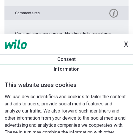
Commentaires
Convient sans aucune modification de la tuyauterie.
X
Informations produit
Consent
Stratos PICO 15/0,5-8 -130
Information
Description du produit
Accessoires d'installation
Accessoi
This website uses cookies
We use device identifiers and cookies to tailor the content
and ads to users, provide social media features and
analyze our traffic. We also forward such identifiers and
other information from your device to the social media and
advertising and analytics companies we cooperates with.
These in turn may combine the information with other