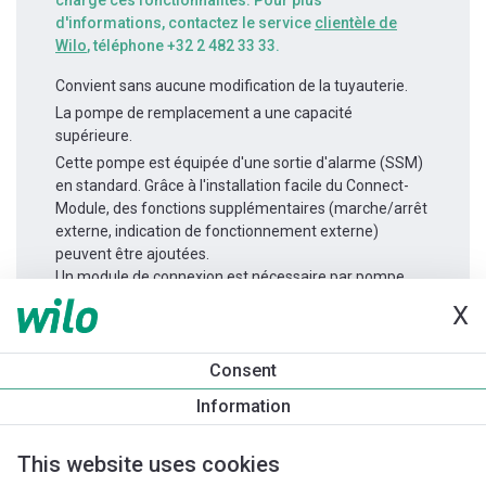
charge ces fonctionnalités. Pour plus
d'informations, contactez le service
clientèle de
Wilo
, téléphone +32 2 482 33 33.
Convient sans aucune modification de la tuyauterie.
La pompe de remplacement a une capacité
supérieure.
Cette pompe est équipée d'une sortie d'alarme (SSM)
en standard. Grâce à l'installation facile du Connect-
Module, des fonctions supplémentaires (marche/arrêt
externe, indication de fonctionnement externe)
peuvent être ajoutées.
Un module de connexion est nécessaire par pompe.
X
Informations produit
Consent
Yonos MAXO 25/0,5-7
Information
Description du produit
Accessoires d'installation
Accessoi
This website uses cookies