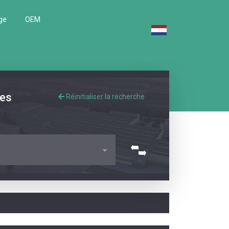
ge
OEM
les
Réinitialiser la recherche