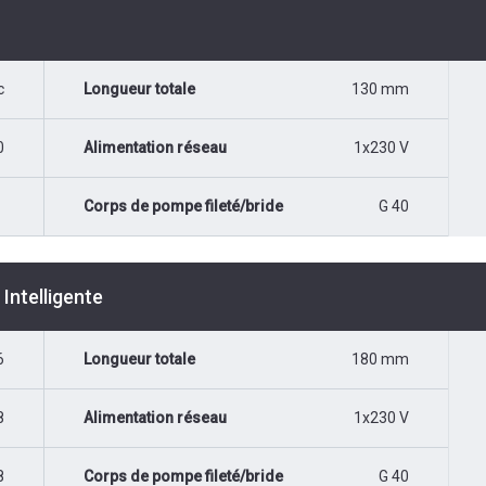
c
Longueur totale
130 mm
0
Alimentation réseau
1x230 V
Corps de pompe fileté/bride
G 40
Intelligente
6
Longueur totale
180 mm
8
Alimentation réseau
1x230 V
8
Corps de pompe fileté/bride
G 40