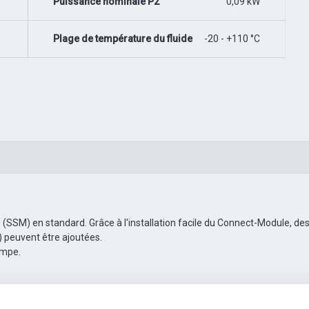
Puissance nominale P2
0,09 kW
Plage de température du fluide
-20 - +110 °C
 (SSM) en standard. Grâce à l'installation facile du Connect-Module, d
) peuvent être ajoutées.
ompe.