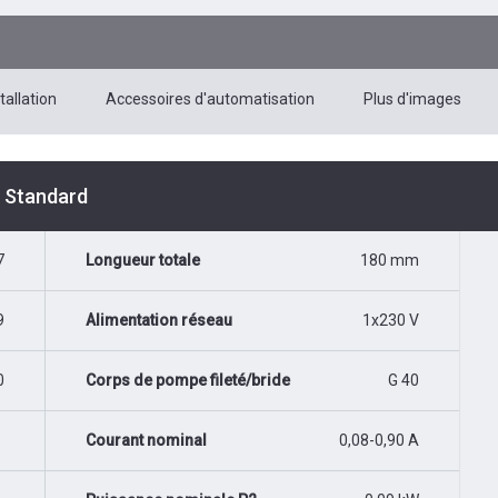
tallation
Accessoires d'automatisation
Plus d'images
é Standard
7
Longueur totale
180 mm
9
Alimentation réseau
1x230 V
0
Corps de pompe fileté/bride
G 40
Courant nominal
0,08-0,90 A