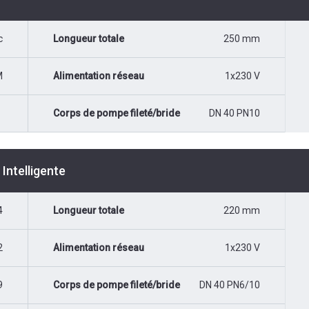
c
Longueur totale
250 mm
M
Alimentation réseau
1x230 V
Corps de pompe fileté/bride
DN 40 PN10
Intelligente
4
Longueur totale
220 mm
2
Alimentation réseau
1x230 V
9
Corps de pompe fileté/bride
DN 40 PN6/10