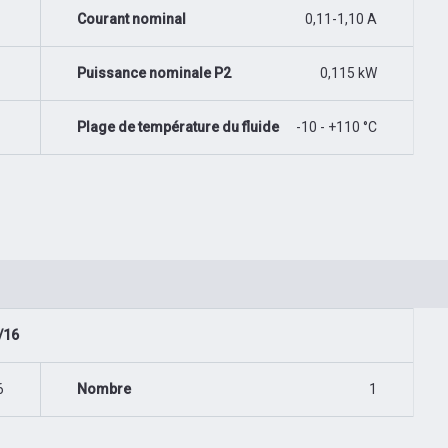
Courant nominal
0,11-1,10 A
Puissance nominale P2
0,115 kW
Plage de température du fluide
-10 - +110 °C
/16
6
Nombre
1