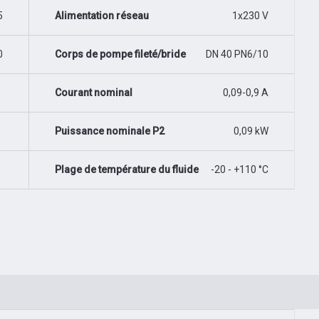
5
Alimentation réseau
1x230 V
0
Corps de pompe fileté/bride
DN 40 PN6/10
Courant nominal
0,09-0,9 A
Puissance nominale P2
0,09 kW
Plage de température du fluide
-20 - +110 °C