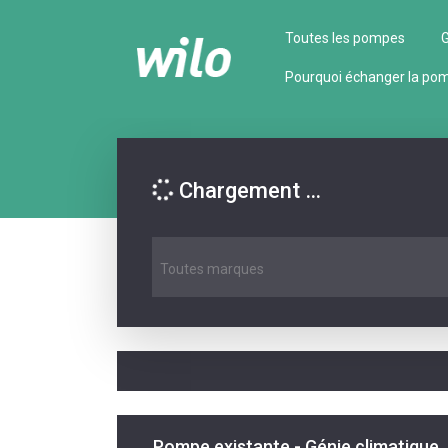
Toutes les pompes
G
Pourquoi échanger la po
Chargement …
Toutes marques
Pompe existante - Génie climatique