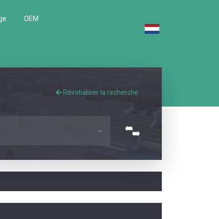
ge
OEM
Réinitialiser la recherche