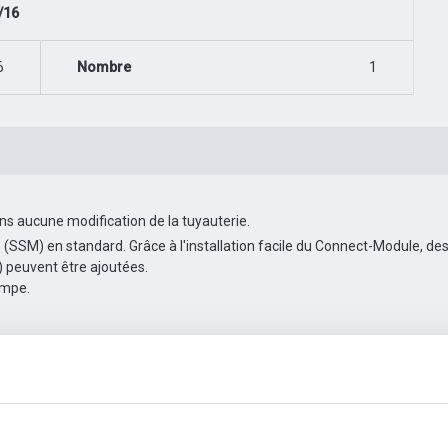
/16
6
Nombre
1
s aucune modification de la tuyauterie.
 (SSM) en standard. Grâce à l'installation facile du Connect-Module, d
) peuvent être ajoutées.
ompe.
tallation
Accessoires d'automatisation
Plus d'images