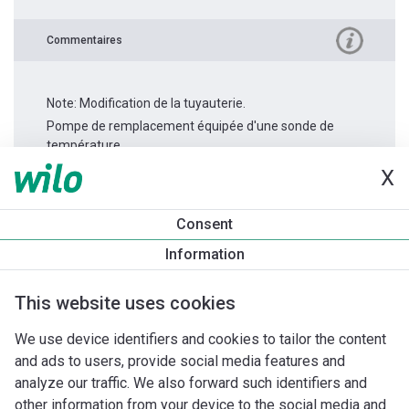
Commentaires
Note: Modification de la tuyauterie.
Pompe de remplacement équipée d'une sonde de
température.
X
Informations produit
Consent
Stratos MAXO 50/0,5-14
Information
Description du produit
Accessoires d'installation
Accessoi
This website uses cookies
We use device identifiers and cookies to tailor the content
and ads to users, provide social media features and
analyze our traffic. We also forward such identifiers and
other information from your device to the social media and