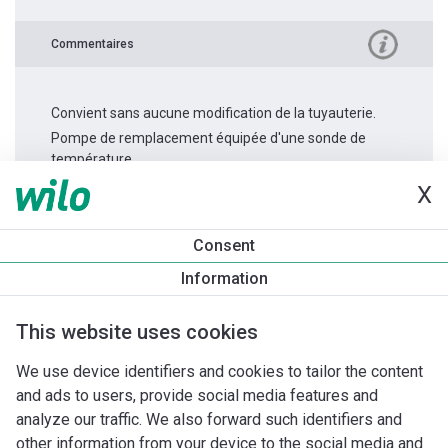
Commentaires
Convient sans aucune modification de la tuyauterie.
Pompe de remplacement équipée d'une sonde de
température.
X
Informations produit
Consent
Stratos MAXO 40/0,5-12
Information
Description du produit
Accessoires d'installation
Accessoi
This website uses cookies
We use device identifiers and cookies to tailor the content
and ads to users, provide social media features and
analyze our traffic. We also forward such identifiers and
other information from your device to the social media and