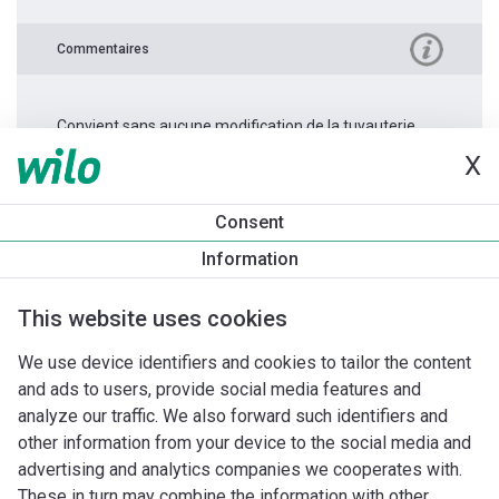
Commentaires
Convient sans aucune modification de la tuyauterie.
X
Informations produit
Consent
Stratos PICO 15/0,5-8 -130
Information
Description du produit
Accessoires d'installation
Accessoi
This website uses cookies
We use device identifiers and cookies to tailor the content
and ads to users, provide social media features and
analyze our traffic. We also forward such identifiers and
other information from your device to the social media and
advertising and analytics companies we cooperates with.
These in turn may combine the information with other